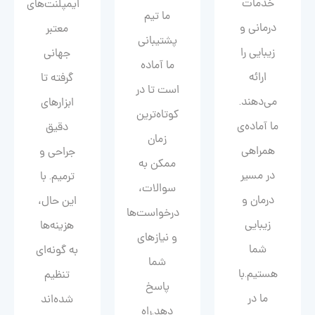
خدمات
ایمپلنت‌های
ما تیم
درمانی و
معتبر
پشتیبانی
زیبایی را
جهانی
ما آماده
ارائه
گرفته تا
است تا در
می‌دهند.
ابزارهای
کوتاه‌ترین
ما آماده‌ی
دقیق
زمان
همراهی
جراحی و
ممکن به
در مسیر
ترمیم. با
سوالات،
درمان و
این حال،
درخواست‌ها
زیبایی‌
هزینه‌ها
و نیازهای
شما
به گونه‌ای
شما
هستیم.با
تنظیم
پاسخ
ما در
شده‌اند
دهد.راه