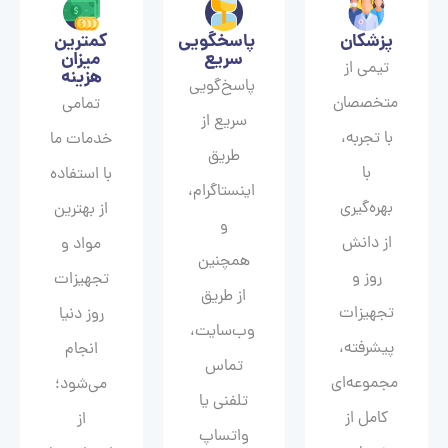
پزشکان
پاسخگویی
کمترین
سریع
میزان
تیمی از
هزینه
پاسخ‌گویی
متخصصان
تمامی
سریع از
با تجربه،
خدمات ما
طریق
با
با استفاده
اینستاگرام،
بهره‌گیری
از بهترین
و
از دانش
مواد و
همچنین
روز و
تجهیزات
از طریق
تجهیزات
روز دنیا
وب‌سایت،
پیشرفته،
انجام
تماس
مجموعه‌ای
می‌شود؛
تلفنی یا
کامل از
از
واتساپ