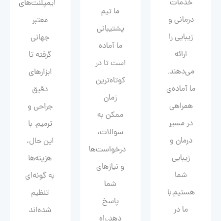
خدمات
ایمپلنت‌های
ما تیم
درمانی و
معتبر
پشتیبانی
زیبایی را
جهانی
ما آماده
ارائه
گرفته تا
است تا در
می‌دهند.
ابزارهای
کوتاه‌ترین
ما آماده‌ی
دقیق
زمان
همراهی
جراحی و
ممکن به
در مسیر
ترمیم. با
سوالات،
درمان و
این حال،
درخواست‌ها
زیبایی‌
هزینه‌ها
و نیازهای
شما
به گونه‌ای
شما
هستیم.با
تنظیم
پاسخ
ما در
شده‌اند
دهد.راه