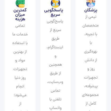
پزشکان
پاسخگویی
کمترین
سریع
میزان
تیمی از
هزینه
پاسخ‌گویی
متخصصان
تمامی
سریع از
با تجربه،
خدمات ما
طریق
با
با استفاده
اینستاگرام،
بهره‌گیری
از بهترین
و
از دانش
مواد و
همچنین
روز و
تجهیزات
از طریق
تجهیزات
روز دنیا
وب‌سایت،
پیشرفته،
انجام
تماس
مجموعه‌ای
می‌شود؛
تلفنی یا
کامل از
از
واتساپ