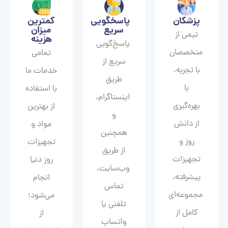
پزشکان
پاسخگویی
کمترین
سریع
میزان
تیمی از
هزینه
پاسخ‌گویی
متخصصان
تمامی
سریع از
با تجربه،
خدمات ما
طریق
با
با استفاده
اینستاگرام،
بهره‌گیری
از بهترین
و
از دانش
مواد و
همچنین
روز و
تجهیزات
از طریق
تجهیزات
روز دنیا
وب‌سایت،
پیشرفته،
انجام
تماس
مجموعه‌ای
می‌شود؛
تلفنی یا
کامل از
از
واتساپ