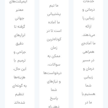
خدمات
ایمپلنت‌های
ما تیم
درمانی و
معتبر
پشتیبانی
زیبایی را
جهانی
ما آماده
ارائه
گرفته تا
است تا در
می‌دهند.
ابزارهای
کوتاه‌ترین
ما آماده‌ی
دقیق
زمان
همراهی
جراحی و
ممکن به
در مسیر
ترمیم. با
سوالات،
درمان و
این حال،
درخواست‌ها
زیبایی‌
هزینه‌ها
و نیازهای
شما
به گونه‌ای
شما
هستیم.با
تنظیم
پاسخ
ما در
شده‌اند
دهد.راه