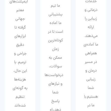
خدمات
ایمپلنت‌های
ما تیم
درمانی و
معتبر
پشتیبانی
زیبایی را
جهانی
ما آماده
ارائه
گرفته تا
است تا در
می‌دهند.
ابزارهای
کوتاه‌ترین
ما آماده‌ی
دقیق
زمان
همراهی
جراحی و
ممکن به
در مسیر
ترمیم. با
سوالات،
درمان و
این حال،
درخواست‌ها
زیبایی‌
هزینه‌ها
و نیازهای
شما
به گونه‌ای
شما
هستیم.با
تنظیم
پاسخ
ما در
شده‌اند
دهد.راه