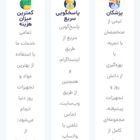
پزشکان
پاسخگویی
کمترین
سریع
میزان
تیمی از
هزینه
پاسخ‌گویی
متخصصان
تمامی
سریع از
با تجربه،
خدمات ما
طریق
با
با استفاده
اینستاگرام،
بهره‌گیری
از بهترین
و
از دانش
مواد و
همچنین
روز و
تجهیزات
از طریق
تجهیزات
روز دنیا
وب‌سایت،
پیشرفته،
انجام
تماس
مجموعه‌ای
می‌شود؛
تلفنی یا
کامل از
از
واتساپ