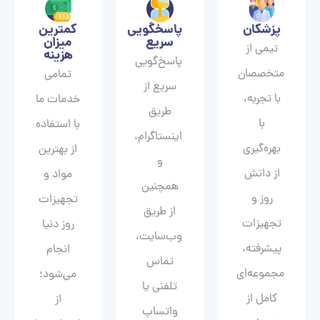
پزشکان
پاسخگویی
کمترین
سریع
میزان
تیمی از
هزینه
پاسخ‌گویی
متخصصان
تمامی
سریع از
با تجربه،
خدمات ما
طریق
با
با استفاده
اینستاگرام،
بهره‌گیری
از بهترین
و
از دانش
مواد و
همچنین
روز و
تجهیزات
از طریق
تجهیزات
روز دنیا
وب‌سایت،
پیشرفته،
انجام
تماس
مجموعه‌ای
می‌شود؛
تلفنی یا
کامل از
از
واتساپ