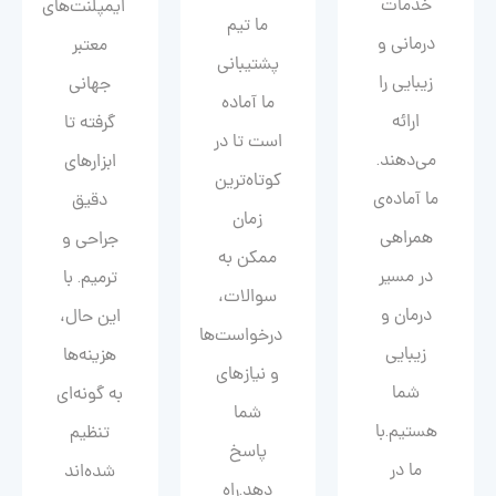
خدمات
ایمپلنت‌های
ما تیم
درمانی و
معتبر
پشتیبانی
زیبایی را
جهانی
ما آماده
ارائه
گرفته تا
است تا در
می‌دهند.
ابزارهای
کوتاه‌ترین
ما آماده‌ی
دقیق
زمان
همراهی
جراحی و
ممکن به
در مسیر
ترمیم. با
سوالات،
درمان و
این حال،
درخواست‌ها
زیبایی‌
هزینه‌ها
و نیازهای
شما
به گونه‌ای
شما
هستیم.با
تنظیم
پاسخ
ما در
شده‌اند
دهد.راه