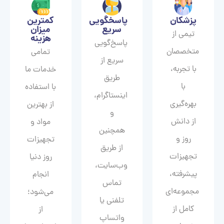
پزشکان
پاسخگویی
کمترین
سریع
میزان
تیمی از
هزینه
پاسخ‌گویی
متخصصان
تمامی
سریع از
با تجربه،
خدمات ما
طریق
با
با استفاده
اینستاگرام،
بهره‌گیری
از بهترین
و
از دانش
مواد و
همچنین
روز و
تجهیزات
از طریق
تجهیزات
روز دنیا
وب‌سایت،
پیشرفته،
انجام
تماس
مجموعه‌ای
می‌شود؛
تلفنی یا
کامل از
از
واتساپ