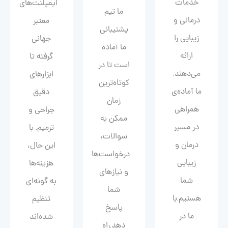
خدمات
ایمپلنت‌های
ما تیم
درمانی و
معتبر
پشتیبانی
زیبایی را
جهانی
ما آماده
ارائه
گرفته تا
است تا در
می‌دهند.
ابزارهای
کوتاه‌ترین
ما آماده‌ی
دقیق
زمان
همراهی
جراحی و
ممکن به
در مسیر
ترمیم. با
سوالات،
درمان و
این حال،
درخواست‌ها
زیبایی‌
هزینه‌ها
و نیازهای
شما
به گونه‌ای
شما
هستیم.با
تنظیم
پاسخ
ما در
شده‌اند
دهد.راه