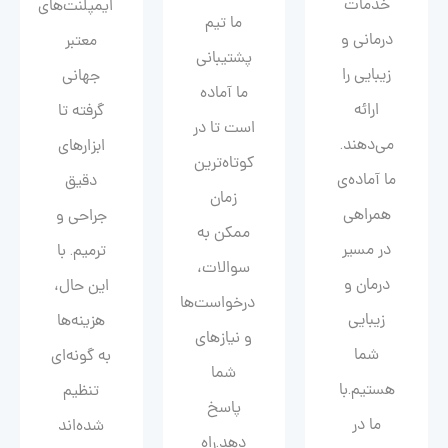
خدمات
ایمپلنت‌های
ما تیم
درمانی و
معتبر
پشتیبانی
زیبایی را
جهانی
ما آماده
ارائه
گرفته تا
است تا در
می‌دهند.
ابزارهای
کوتاه‌ترین
ما آماده‌ی
دقیق
زمان
همراهی
جراحی و
ممکن به
در مسیر
ترمیم. با
سوالات،
درمان و
این حال،
درخواست‌ها
زیبایی‌
هزینه‌ها
و نیازهای
شما
به گونه‌ای
شما
هستیم.با
تنظیم
پاسخ
ما در
شده‌اند
دهد.راه