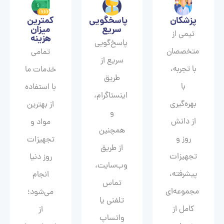
پزشکان
پاسخگویی
کمترین
سریع
میزان
تیمی از
هزینه
پاسخ‌گویی
متخصصان
تمامی
سریع از
با تجربه،
خدمات ما
طریق
با
با استفاده
اینستاگرام،
بهره‌گیری
از بهترین
و
از دانش
مواد و
همچنین
روز و
تجهیزات
از طریق
تجهیزات
روز دنیا
وب‌سایت،
پیشرفته،
انجام
تماس
مجموعه‌ای
می‌شود؛
تلفنی یا
کامل از
از
واتساپ