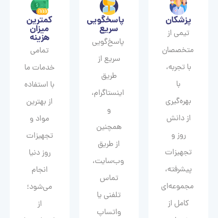
پزشکان
پاسخگویی
کمترین
سریع
میزان
تیمی از
هزینه
پاسخ‌گویی
متخصصان
تمامی
سریع از
با تجربه،
خدمات ما
طریق
با
با استفاده
اینستاگرام،
بهره‌گیری
از بهترین
و
از دانش
مواد و
همچنین
روز و
تجهیزات
از طریق
تجهیزات
روز دنیا
وب‌سایت،
پیشرفته،
انجام
تماس
مجموعه‌ای
می‌شود؛
تلفنی یا
کامل از
از
واتساپ