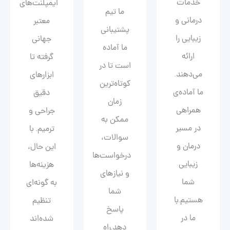
خدمات
ایمپلنت‌های
ما تیم
درمانی و
معتبر
پشتیبانی
زیبایی را
جهانی
ما آماده
ارائه
گرفته تا
است تا در
می‌دهند.
ابزارهای
کوتاه‌ترین
ما آماده‌ی
دقیق
زمان
همراهی
جراحی و
ممکن به
در مسیر
ترمیم. با
سوالات،
درمان و
این حال،
درخواست‌ها
زیبایی‌
هزینه‌ها
و نیازهای
شما
به گونه‌ای
شما
هستیم.با
تنظیم
پاسخ
ما در
شده‌اند
دهد.راه