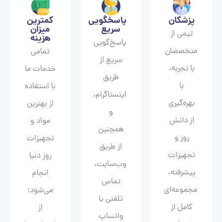
پزشکان
پاسخگویی
کمترین
سریع
میزان
تیمی از
هزینه
پاسخ‌گویی
متخصصان
تمامی
سریع از
با تجربه،
خدمات ما
طریق
با
با استفاده
اینستاگرام،
بهره‌گیری
از بهترین
و
از دانش
مواد و
همچنین
روز و
تجهیزات
از طریق
تجهیزات
روز دنیا
وب‌سایت،
پیشرفته،
انجام
تماس
مجموعه‌ای
می‌شود؛
تلفنی یا
کامل از
از
واتساپ