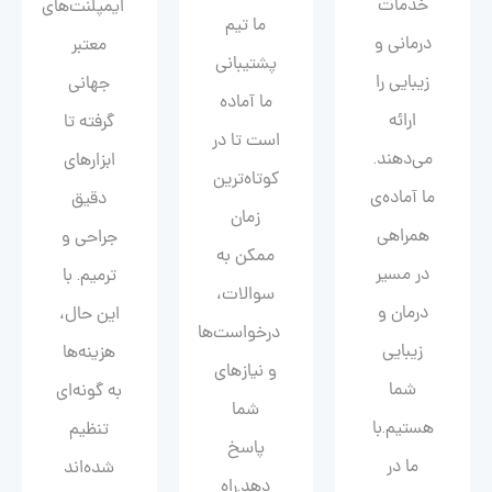
خدمات
ایمپلنت‌های
ما تیم
درمانی و
معتبر
پشتیبانی
زیبایی را
جهانی
ما آماده
ارائه
گرفته تا
است تا در
می‌دهند.
ابزارهای
کوتاه‌ترین
ما آماده‌ی
دقیق
زمان
همراهی
جراحی و
ممکن به
در مسیر
ترمیم. با
سوالات،
درمان و
این حال،
درخواست‌ها
زیبایی‌
هزینه‌ها
و نیازهای
شما
به گونه‌ای
شما
هستیم.با
تنظیم
پاسخ
ما در
شده‌اند
دهد.راه