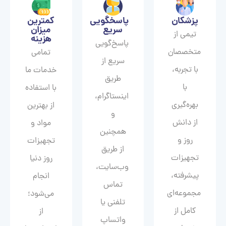
پزشکان
پاسخگویی
کمترین
سریع
میزان
تیمی از
هزینه
پاسخ‌گویی
متخصصان
تمامی
سریع از
با تجربه،
خدمات ما
طریق
با
با استفاده
اینستاگرام،
بهره‌گیری
از بهترین
و
از دانش
مواد و
همچنین
روز و
تجهیزات
از طریق
تجهیزات
روز دنیا
وب‌سایت،
پیشرفته،
انجام
تماس
مجموعه‌ای
می‌شود؛
تلفنی یا
کامل از
از
واتساپ