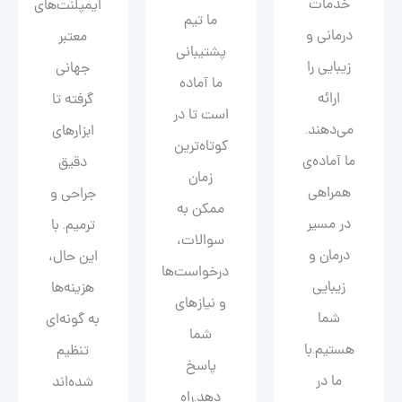
خدمات
ایمپلنت‌های
ما تیم
درمانی و
معتبر
پشتیبانی
زیبایی را
جهانی
ما آماده
ارائه
گرفته تا
است تا در
می‌دهند.
ابزارهای
کوتاه‌ترین
ما آماده‌ی
دقیق
زمان
همراهی
جراحی و
ممکن به
در مسیر
ترمیم. با
سوالات،
درمان و
این حال،
درخواست‌ها
زیبایی‌
هزینه‌ها
و نیازهای
شما
به گونه‌ای
شما
هستیم.با
تنظیم
پاسخ
ما در
شده‌اند
دهد.راه