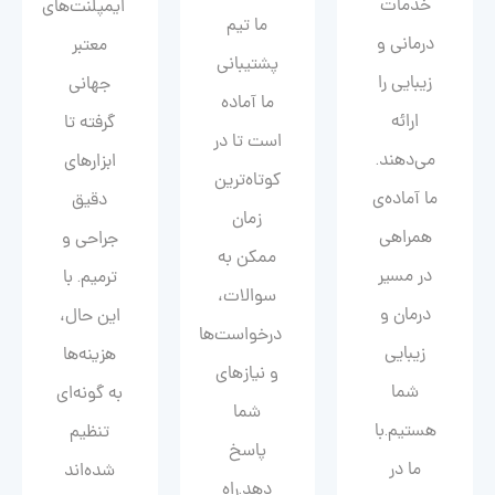
خدمات
ایمپلنت‌های
ما تیم
درمانی و
معتبر
پشتیبانی
زیبایی را
جهانی
ما آماده
ارائه
گرفته تا
است تا در
می‌دهند.
ابزارهای
کوتاه‌ترین
ما آماده‌ی
دقیق
زمان
همراهی
جراحی و
ممکن به
در مسیر
ترمیم. با
سوالات،
درمان و
این حال،
درخواست‌ها
زیبایی‌
هزینه‌ها
و نیازهای
شما
به گونه‌ای
شما
هستیم.با
تنظیم
پاسخ
ما در
شده‌اند
دهد.راه