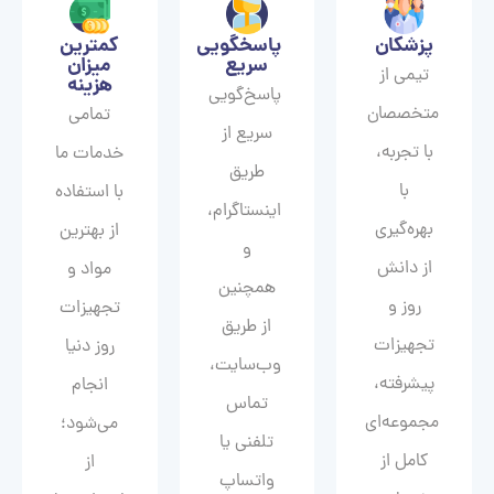
پزشکان
پاسخگویی
کمترین
سریع
میزان
تیمی از
هزینه
پاسخ‌گویی
متخصصان
تمامی
سریع از
با تجربه،
خدمات ما
طریق
با
با استفاده
اینستاگرام،
بهره‌گیری
از بهترین
و
از دانش
مواد و
همچنین
روز و
تجهیزات
از طریق
تجهیزات
روز دنیا
وب‌سایت،
پیشرفته،
انجام
تماس
مجموعه‌ای
می‌شود؛
تلفنی یا
کامل از
از
واتساپ