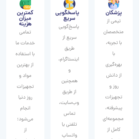
پزشکان
پاسخگویی
کمترین
سریع
میزان
تیمی از
هزینه
پاسخ‌گویی
متخصصان
تمامی
سریع از
با تجربه،
خدمات ما
طریق
با
با استفاده
اینستاگرام،
بهره‌گیری
از بهترین
و
از دانش
مواد و
همچنین
روز و
تجهیزات
از طریق
تجهیزات
روز دنیا
وب‌سایت،
پیشرفته،
انجام
تماس
مجموعه‌ای
می‌شود؛
تلفنی یا
کامل از
از
واتساپ