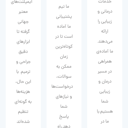
خدمات
ایمپلنت‌های
ما تیم
درمانی و
معتبر
پشتیبانی
زیبایی را
جهانی
ما آماده
ارائه
گرفته تا
است تا در
می‌دهند.
ابزارهای
کوتاه‌ترین
ما آماده‌ی
دقیق
زمان
همراهی
جراحی و
ممکن به
در مسیر
ترمیم. با
سوالات،
درمان و
این حال،
درخواست‌ها
زیبایی‌
هزینه‌ها
و نیازهای
شما
به گونه‌ای
شما
هستیم.با
تنظیم
پاسخ
ما در
شده‌اند
دهد.راه