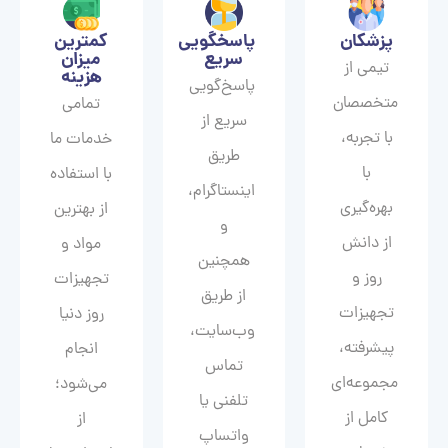
پزشکان
پاسخگویی
کمترین
سریع
میزان
تیمی از
هزینه
پاسخ‌گویی
متخصصان
تمامی
سریع از
با تجربه،
خدمات ما
طریق
با
با استفاده
اینستاگرام،
بهره‌گیری
از بهترین
و
از دانش
مواد و
همچنین
روز و
تجهیزات
از طریق
تجهیزات
روز دنیا
وب‌سایت،
پیشرفته،
انجام
تماس
مجموعه‌ای
می‌شود؛
تلفنی یا
کامل از
از
واتساپ