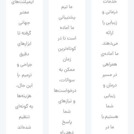
خدمات
ایمپلنت‌های
ما تیم
درمانی و
معتبر
پشتیبانی
زیبایی را
جهانی
ما آماده
ارائه
گرفته تا
است تا در
می‌دهند.
ابزارهای
کوتاه‌ترین
ما آماده‌ی
دقیق
زمان
همراهی
جراحی و
ممکن به
در مسیر
ترمیم. با
سوالات،
درمان و
این حال،
درخواست‌ها
زیبایی‌
هزینه‌ها
و نیازهای
شما
به گونه‌ای
شما
هستیم.با
تنظیم
پاسخ
ما در
شده‌اند
دهد.راه