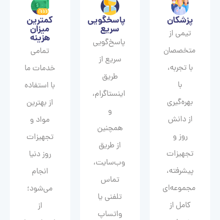
پزشکان
پاسخگویی
کمترین
سریع
میزان
تیمی از
هزینه
پاسخ‌گویی
متخصصان
تمامی
سریع از
با تجربه،
خدمات ما
طریق
با
با استفاده
اینستاگرام،
بهره‌گیری
از بهترین
و
از دانش
مواد و
همچنین
روز و
تجهیزات
از طریق
تجهیزات
روز دنیا
وب‌سایت،
پیشرفته،
انجام
تماس
مجموعه‌ای
می‌شود؛
تلفنی یا
کامل از
از
واتساپ