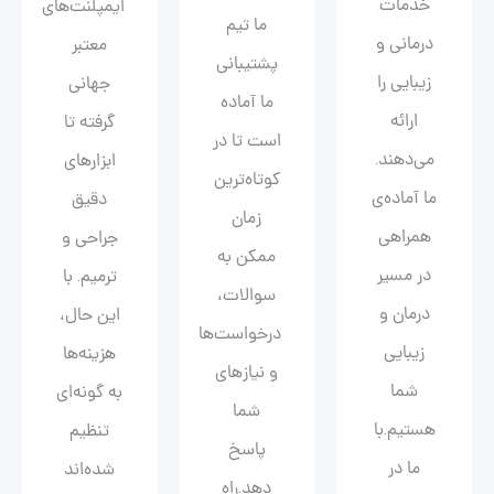
خدمات
ایمپلنت‌های
ما تیم
درمانی و
معتبر
پشتیبانی
زیبایی را
جهانی
ما آماده
ارائه
گرفته تا
است تا در
می‌دهند.
ابزارهای
کوتاه‌ترین
ما آماده‌ی
دقیق
زمان
همراهی
جراحی و
ممکن به
در مسیر
ترمیم. با
سوالات،
درمان و
این حال،
درخواست‌ها
زیبایی‌
هزینه‌ها
و نیازهای
شما
به گونه‌ای
شما
هستیم.با
تنظیم
پاسخ
ما در
شده‌اند
دهد.راه