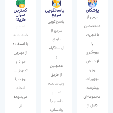
پزشکان
پاسخگویی
کمترین
سریع
میزان
تیمی از
هزینه
پاسخ‌گویی
متخصصان
تمامی
سریع از
با تجربه،
خدمات ما
طریق
با
با استفاده
اینستاگرام،
بهره‌گیری
از بهترین
و
از دانش
مواد و
همچنین
روز و
تجهیزات
از طریق
تجهیزات
روز دنیا
وب‌سایت،
پیشرفته،
انجام
تماس
مجموعه‌ای
می‌شود؛
تلفنی یا
کامل از
از
واتساپ