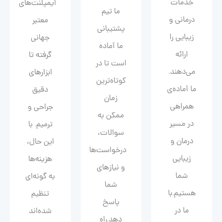
خدمات
ایمپلنت‌های
ما تیم
درمانی و
معتبر
پشتیبانی
زیبایی را
جهانی
ما آماده
ارائه
گرفته تا
است تا در
می‌دهند.
ابزارهای
کوتاه‌ترین
ما آماده‌ی
دقیق
زمان
همراهی
جراحی و
ممکن به
در مسیر
ترمیم. با
سوالات،
درمان و
این حال،
درخواست‌ها
زیبایی‌
هزینه‌ها
و نیازهای
شما
به گونه‌ای
شما
هستیم.با
تنظیم
پاسخ
ما در
شده‌اند
دهد.راه