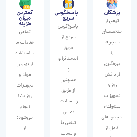
پزشکان
پاسخگویی
کمترین
سریع
میزان
تیمی از
هزینه
پاسخ‌گویی
متخصصان
تمامی
سریع از
با تجربه،
خدمات ما
طریق
با
با استفاده
اینستاگرام،
بهره‌گیری
از بهترین
و
از دانش
مواد و
همچنین
روز و
تجهیزات
از طریق
تجهیزات
روز دنیا
وب‌سایت،
پیشرفته،
انجام
تماس
مجموعه‌ای
می‌شود؛
تلفنی یا
کامل از
از
واتساپ