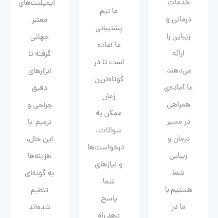
خدمات
ایمپلنت‌های
ما تیم
درمانی و
معتبر
پشتیبانی
زیبایی را
جهانی
ما آماده
ارائه
گرفته تا
است تا در
می‌دهند.
ابزارهای
کوتاه‌ترین
ما آماده‌ی
دقیق
زمان
همراهی
جراحی و
ممکن به
در مسیر
ترمیم. با
سوالات،
درمان و
این حال،
درخواست‌ها
زیبایی‌
هزینه‌ها
و نیازهای
شما
به گونه‌ای
شما
هستیم.با
تنظیم
پاسخ
ما در
شده‌اند
دهد.راه