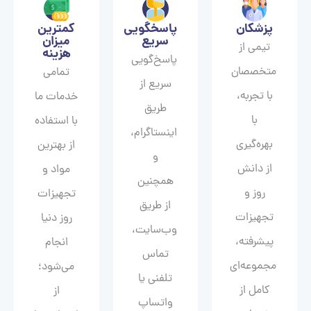
پزشکان
پاسخگویی
کمترین
سریع
میزان
تیمی از
هزینه
پاسخ‌گویی
متخصصان
تمامی
سریع از
با تجربه،
خدمات ما
طریق
با
با استفاده
اینستاگرام،
بهره‌گیری
از بهترین
و
از دانش
مواد و
همچنین
روز و
تجهیزات
از طریق
تجهیزات
روز دنیا
وب‌سایت،
پیشرفته،
انجام
تماس
مجموعه‌ای
می‌شود؛
تلفنی یا
کامل از
از
واتساپ