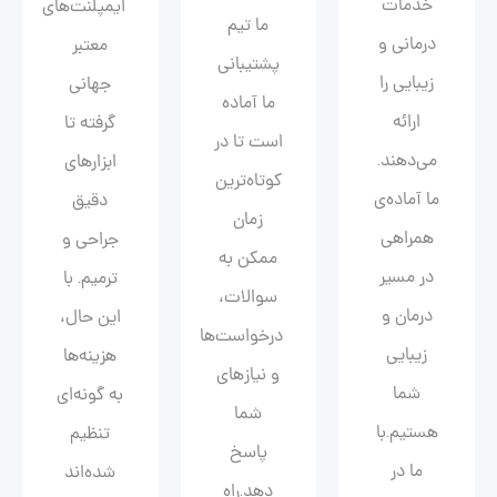
خدمات
ایمپلنت‌های
ما تیم
درمانی و
معتبر
پشتیبانی
زیبایی را
جهانی
ما آماده
ارائه
گرفته تا
است تا در
می‌دهند.
ابزارهای
کوتاه‌ترین
ما آماده‌ی
دقیق
زمان
همراهی
جراحی و
ممکن به
در مسیر
ترمیم. با
سوالات،
درمان و
این حال،
درخواست‌ها
زیبایی‌
هزینه‌ها
و نیازهای
شما
به گونه‌ای
شما
هستیم.با
تنظیم
پاسخ
ما در
شده‌اند
دهد.راه