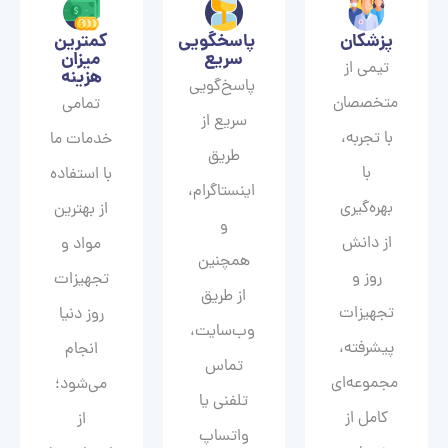
پزشکان
پاسخگویی
کمترین
سریع
میزان
تیمی از
هزینه
پاسخ‌گویی
متخصصان
تمامی
سریع از
با تجربه،
خدمات ما
طریق
با
با استفاده
اینستاگرام،
بهره‌گیری
از بهترین
و
از دانش
مواد و
همچنین
روز و
تجهیزات
از طریق
تجهیزات
روز دنیا
وب‌سایت،
پیشرفته،
انجام
تماس
مجموعه‌ای
می‌شود؛
تلفنی یا
کامل از
از
واتساپ