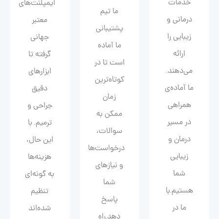
خدمات
ایمپلنت‌های
ما تیم
درمانی و
معتبر
پشتیبانی
زیبایی را
جهانی
ما آماده
ارائه
گرفته تا
است تا در
می‌دهند.
ابزارهای
کوتاه‌ترین
ما آماده‌ی
دقیق
زمان
همراهی
جراحی و
ممکن به
در مسیر
ترمیم. با
سوالات،
درمان و
این حال،
درخواست‌ها
زیبایی‌
هزینه‌ها
و نیازهای
شما
به گونه‌ای
شما
هستیم.با
تنظیم
پاسخ
ما در
شده‌اند
دهد.راه