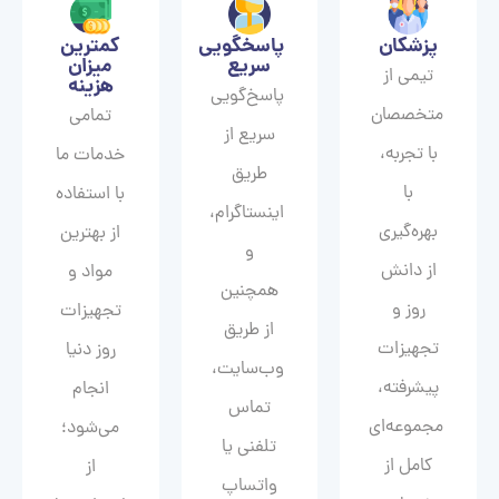
پزشکان
پاسخگویی
کمترین
سریع
میزان
تیمی از
هزینه
پاسخ‌گویی
متخصصان
تمامی
سریع از
با تجربه،
خدمات ما
طریق
با
با استفاده
اینستاگرام،
بهره‌گیری
از بهترین
و
از دانش
مواد و
همچنین
روز و
تجهیزات
از طریق
تجهیزات
روز دنیا
وب‌سایت،
پیشرفته،
انجام
تماس
مجموعه‌ای
می‌شود؛
تلفنی یا
کامل از
از
واتساپ