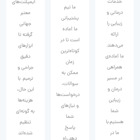
خدمات
ایمپلنت‌های
ما تیم
درمانی و
معتبر
پشتیبانی
زیبایی را
جهانی
ما آماده
ارائه
گرفته تا
است تا در
می‌دهند.
ابزارهای
کوتاه‌ترین
ما آماده‌ی
دقیق
زمان
همراهی
جراحی و
ممکن به
در مسیر
ترمیم. با
سوالات،
درمان و
این حال،
درخواست‌ها
زیبایی‌
هزینه‌ها
و نیازهای
شما
به گونه‌ای
شما
هستیم.با
تنظیم
پاسخ
ما در
شده‌اند
دهد.راه