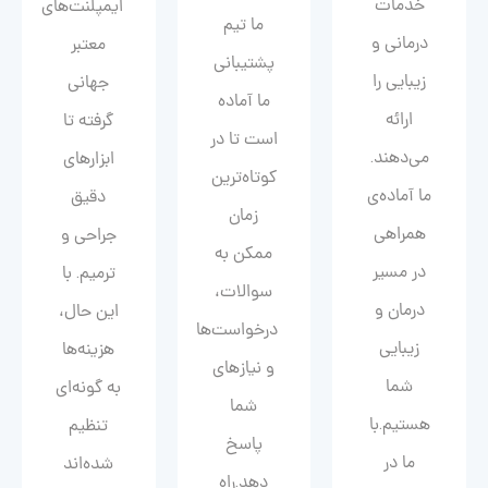
خدمات
ایمپلنت‌های
ما تیم
درمانی و
معتبر
پشتیبانی
زیبایی را
جهانی
ما آماده
ارائه
گرفته تا
است تا در
می‌دهند.
ابزارهای
کوتاه‌ترین
ما آماده‌ی
دقیق
زمان
همراهی
جراحی و
ممکن به
در مسیر
ترمیم. با
سوالات،
درمان و
این حال،
درخواست‌ها
زیبایی‌
هزینه‌ها
و نیازهای
شما
به گونه‌ای
شما
هستیم.با
تنظیم
پاسخ
ما در
شده‌اند
دهد.راه