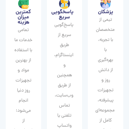
پزشکان
پاسخگویی
کمترین
سریع
میزان
تیمی از
هزینه
پاسخ‌گویی
متخصصان
تمامی
سریع از
با تجربه،
خدمات ما
طریق
با
با استفاده
اینستاگرام،
بهره‌گیری
از بهترین
و
از دانش
مواد و
همچنین
روز و
تجهیزات
از طریق
تجهیزات
روز دنیا
وب‌سایت،
پیشرفته،
انجام
تماس
مجموعه‌ای
می‌شود؛
تلفنی یا
کامل از
از
واتساپ