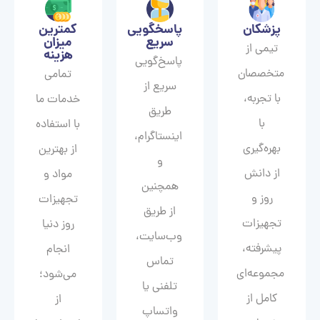
پزشکان
پاسخگویی
کمترین
سریع
میزان
تیمی از
هزینه
پاسخ‌گویی
متخصصان
تمامی
سریع از
با تجربه،
خدمات ما
طریق
با
با استفاده
اینستاگرام،
بهره‌گیری
از بهترین
و
از دانش
مواد و
همچنین
روز و
تجهیزات
از طریق
تجهیزات
روز دنیا
وب‌سایت،
پیشرفته،
انجام
تماس
مجموعه‌ای
می‌شود؛
تلفنی یا
کامل از
از
واتساپ