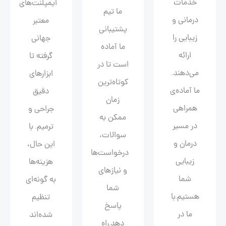
خدمات
ایمپلنت‌های
ما تیم
درمانی و
معتبر
پشتیبانی
زیبایی را
جهانی
ما آماده
ارائه
گرفته تا
است تا در
می‌دهند.
ابزارهای
کوتاه‌ترین
ما آماده‌ی
دقیق
زمان
همراهی
جراحی و
ممکن به
در مسیر
ترمیم. با
سوالات،
درمان و
این حال،
درخواست‌ها
زیبایی‌
هزینه‌ها
و نیازهای
شما
به گونه‌ای
شما
هستیم.با
تنظیم
پاسخ
ما در
شده‌اند
دهد.راه