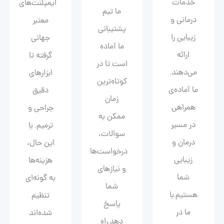
خدمات
ایمپلنت‌های
ما تیم
درمانی و
معتبر
پشتیبانی
زیبایی را
جهانی
ما آماده
ارائه
گرفته تا
است تا در
می‌دهند.
ابزارهای
کوتاه‌ترین
ما آماده‌ی
دقیق
زمان
همراهی
جراحی و
ممکن به
در مسیر
ترمیم. با
سوالات،
درمان و
این حال،
درخواست‌ها
زیبایی‌
هزینه‌ها
و نیازهای
شما
به گونه‌ای
شما
هستیم.با
تنظیم
پاسخ
ما در
شده‌اند
دهد.راه