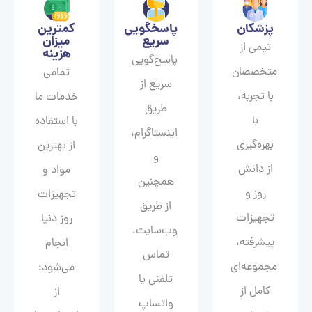
پزشکان
پاسخگویی
کمترین
سریع
میزان
تیمی از
هزینه
پاسخ‌گویی
متخصصان
تمامی
سریع از
با تجربه،
خدمات ما
طریق
با
با استفاده
اینستاگرام،
بهره‌گیری
از بهترین
و
از دانش
مواد و
همچنین
روز و
تجهیزات
از طریق
تجهیزات
روز دنیا
وب‌سایت،
پیشرفته،
انجام
تماس
مجموعه‌ای
می‌شود؛
تلفنی یا
کامل از
از
واتساپ