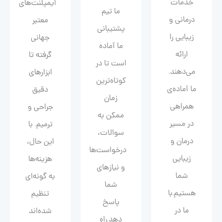
خدمات
ایمپلنت‌های
ما تیم
درمانی و
معتبر
پشتیبانی
زیبایی را
جهانی
ما آماده
ارائه
گرفته تا
است تا در
می‌دهند.
ابزارهای
کوتاه‌ترین
ما آماده‌ی
دقیق
زمان
همراهی
جراحی و
ممکن به
در مسیر
ترمیم. با
سوالات،
درمان و
این حال،
درخواست‌ها
زیبایی‌
هزینه‌ها
و نیازهای
شما
به گونه‌ای
شما
هستیم.با
تنظیم
پاسخ
ما در
شده‌اند
دهد.راه