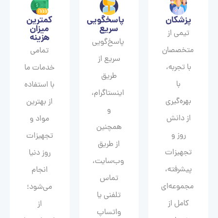
پزشکان
پاسخگویی
کمترین
سریع
میزان
تیمی از
هزینه
پاسخ‌گویی
متخصصان
تمامی
سریع از
با تجربه،
خدمات ما
طریق
با
با استفاده
اینستاگرام،
بهره‌گیری
از بهترین
و
از دانش
مواد و
همچنین
روز و
تجهیزات
از طریق
تجهیزات
روز دنیا
وب‌سایت،
پیشرفته،
انجام
تماس
مجموعه‌ای
می‌شود؛
تلفنی یا
کامل از
از
واتساپ