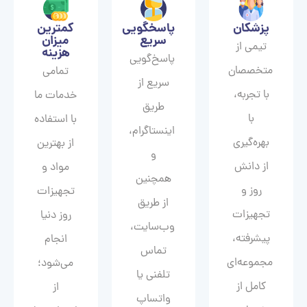
پزشکان
پاسخگویی
کمترین
سریع
میزان
تیمی از
هزینه
پاسخ‌گویی
متخصصان
تمامی
سریع از
با تجربه،
خدمات ما
طریق
با
با استفاده
اینستاگرام،
بهره‌گیری
از بهترین
و
از دانش
مواد و
همچنین
روز و
تجهیزات
از طریق
تجهیزات
روز دنیا
وب‌سایت،
پیشرفته،
انجام
تماس
مجموعه‌ای
می‌شود؛
تلفنی یا
کامل از
از
واتساپ