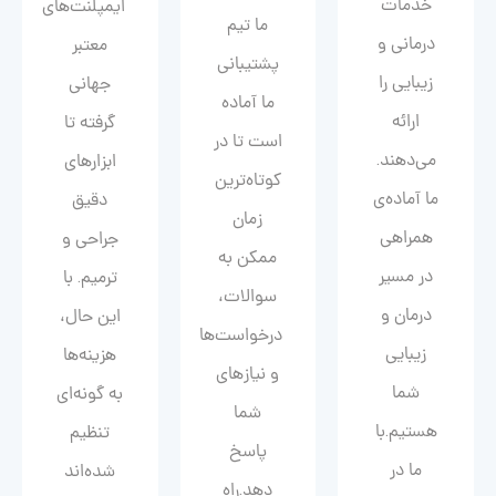
خدمات
ایمپلنت‌های
ما تیم
درمانی و
معتبر
پشتیبانی
زیبایی را
جهانی
ما آماده
ارائه
گرفته تا
است تا در
می‌دهند.
ابزارهای
کوتاه‌ترین
ما آماده‌ی
دقیق
زمان
همراهی
جراحی و
ممکن به
در مسیر
ترمیم. با
سوالات،
درمان و
این حال،
درخواست‌ها
زیبایی‌
هزینه‌ها
و نیازهای
شما
به گونه‌ای
شما
هستیم.با
تنظیم
پاسخ
ما در
شده‌اند
دهد.راه