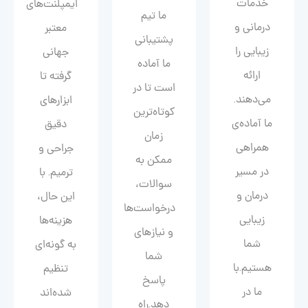
خدمات
ایمپلنت‌های
ما تیم
درمانی و
معتبر
پشتیبانی
زیبایی را
جهانی
ما آماده
ارائه
گرفته تا
است تا در
می‌دهند.
ابزارهای
کوتاه‌ترین
ما آماده‌ی
دقیق
زمان
همراهی
جراحی و
ممکن به
در مسیر
ترمیم. با
سوالات،
درمان و
این حال،
درخواست‌ها
زیبایی‌
هزینه‌ها
و نیازهای
شما
به گونه‌ای
شما
هستیم.با
تنظیم
پاسخ
ما در
شده‌اند
دهد.راه