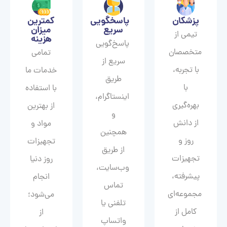
پزشکان
پاسخگویی
کمترین
سریع
میزان
تیمی از
هزینه
پاسخ‌گویی
متخصصان
تمامی
سریع از
با تجربه،
خدمات ما
طریق
با
با استفاده
اینستاگرام،
بهره‌گیری
از بهترین
و
از دانش
مواد و
همچنین
روز و
تجهیزات
از طریق
تجهیزات
روز دنیا
وب‌سایت،
پیشرفته،
انجام
تماس
مجموعه‌ای
می‌شود؛
تلفنی یا
کامل از
از
واتساپ