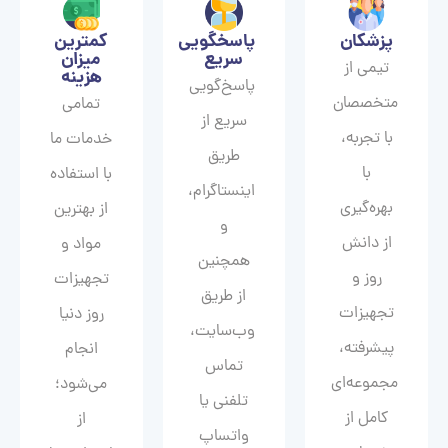
پزشکان
پاسخگویی
کمترین
سریع
میزان
تیمی از
هزینه
پاسخ‌گویی
متخصصان
تمامی
سریع از
با تجربه،
خدمات ما
طریق
با
با استفاده
اینستاگرام،
بهره‌گیری
از بهترین
و
از دانش
مواد و
همچنین
روز و
تجهیزات
از طریق
تجهیزات
روز دنیا
وب‌سایت،
پیشرفته،
انجام
تماس
مجموعه‌ای
می‌شود؛
تلفنی یا
کامل از
از
واتساپ