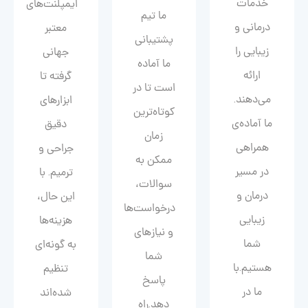
خدمات
ایمپلنت‌های
ما تیم
درمانی و
معتبر
پشتیبانی
زیبایی را
جهانی
ما آماده
ارائه
گرفته تا
است تا در
می‌دهند.
ابزارهای
کوتاه‌ترین
ما آماده‌ی
دقیق
زمان
همراهی
جراحی و
ممکن به
در مسیر
ترمیم. با
سوالات،
درمان و
این حال،
درخواست‌ها
زیبایی‌
هزینه‌ها
و نیازهای
شما
به گونه‌ای
شما
هستیم.با
تنظیم
پاسخ
ما در
شده‌اند
دهد.راه