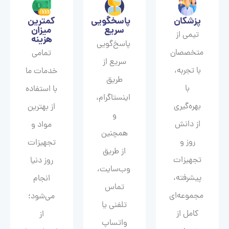
پزشکان
پاسخگویی
کمترین
سریع
میزان
تیمی از
هزینه
پاسخ‌گویی
متخصصان
تمامی
سریع از
با تجربه،
خدمات ما
طریق
با
با استفاده
اینستاگرام،
بهره‌گیری
از بهترین
و
از دانش
مواد و
همچنین
روز و
تجهیزات
از طریق
تجهیزات
روز دنیا
وب‌سایت،
پیشرفته،
انجام
تماس
مجموعه‌ای
می‌شود؛
تلفنی یا
کامل از
از
واتساپ