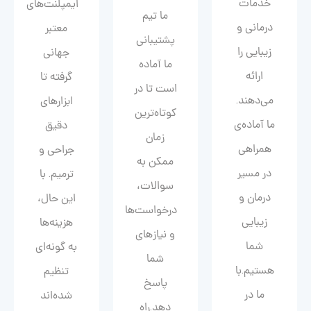
خدمات
ایمپلنت‌های
ما تیم
درمانی و
معتبر
پشتیبانی
زیبایی را
جهانی
ما آماده
ارائه
گرفته تا
است تا در
می‌دهند.
ابزارهای
کوتاه‌ترین
ما آماده‌ی
دقیق
زمان
همراهی
جراحی و
ممکن به
در مسیر
ترمیم. با
سوالات،
درمان و
این حال،
درخواست‌ها
زیبایی‌
هزینه‌ها
و نیازهای
شما
به گونه‌ای
شما
هستیم.با
تنظیم
پاسخ
ما در
شده‌اند
دهد.راه