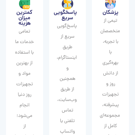
پزشکان
پاسخگویی
کمترین
سریع
میزان
تیمی از
هزینه
پاسخ‌گویی
متخصصان
تمامی
سریع از
با تجربه،
خدمات ما
طریق
با
با استفاده
اینستاگرام،
بهره‌گیری
از بهترین
و
از دانش
مواد و
همچنین
روز و
تجهیزات
از طریق
تجهیزات
روز دنیا
وب‌سایت،
پیشرفته،
انجام
تماس
مجموعه‌ای
می‌شود؛
تلفنی یا
کامل از
از
واتساپ