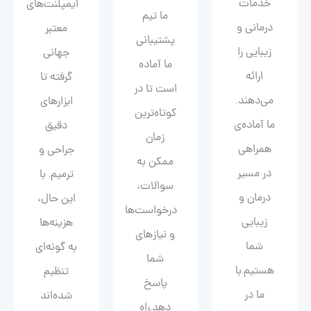
خدمات
ایمپلنت‌های
ما تیم
درمانی و
معتبر
پشتیبانی
زیبایی را
جهانی
ما آماده
ارائه
گرفته تا
است تا در
می‌دهند.
ابزارهای
کوتاه‌ترین
ما آماده‌ی
دقیق
زمان
همراهی
جراحی و
ممکن به
در مسیر
ترمیم. با
سوالات،
درمان و
این حال،
درخواست‌ها
زیبایی‌
هزینه‌ها
و نیازهای
شما
به گونه‌ای
شما
هستیم.با
تنظیم
پاسخ
ما در
شده‌اند
دهد.راه