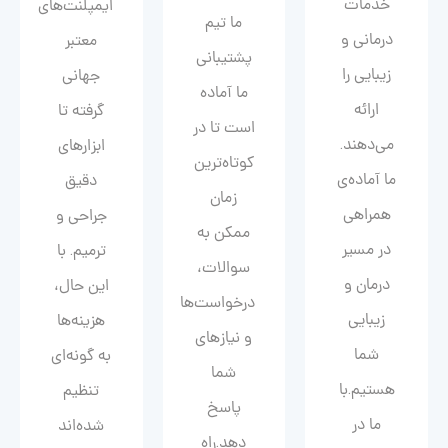
خدمات
ایمپلنت‌های
ما تیم
درمانی و
معتبر
پشتیبانی
زیبایی را
جهانی
ما آماده
ارائه
گرفته تا
است تا در
می‌دهند.
ابزارهای
کوتاه‌ترین
ما آماده‌ی
دقیق
زمان
همراهی
جراحی و
ممکن به
در مسیر
ترمیم. با
سوالات،
درمان و
این حال،
درخواست‌ها
زیبایی‌
هزینه‌ها
و نیازهای
شما
به گونه‌ای
شما
هستیم.با
تنظیم
پاسخ
ما در
شده‌اند
دهد.راه