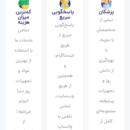
پزشکان
پاسخگویی
کمترین
سریع
میزان
تیمی از
هزینه
پاسخ‌گویی
متخصصان
تمامی
سریع از
با تجربه،
خدمات ما
طریق
با
با استفاده
اینستاگرام،
بهره‌گیری
از بهترین
و
از دانش
مواد و
همچنین
روز و
تجهیزات
از طریق
تجهیزات
روز دنیا
وب‌سایت،
پیشرفته،
انجام
تماس
مجموعه‌ای
می‌شود؛
تلفنی یا
کامل از
از
واتساپ