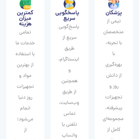
پزشکان
پاسخگویی
کمترین
سریع
میزان
تیمی از
هزینه
پاسخ‌گویی
متخصصان
تمامی
سریع از
با تجربه،
خدمات ما
طریق
با
با استفاده
اینستاگرام،
بهره‌گیری
از بهترین
و
از دانش
مواد و
همچنین
روز و
تجهیزات
از طریق
تجهیزات
روز دنیا
وب‌سایت،
پیشرفته،
انجام
تماس
مجموعه‌ای
می‌شود؛
تلفنی یا
کامل از
از
واتساپ