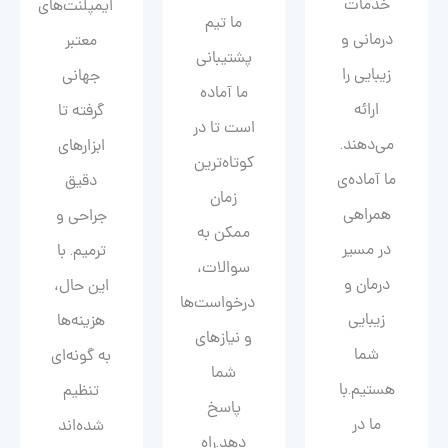
خدمات
ایمپلنت‌های
ما تیم
درمانی و
معتبر
پشتیبانی
زیبایی را
جهانی
ما آماده
ارائه
گرفته تا
است تا در
می‌دهند.
ابزارهای
کوتاه‌ترین
ما آماده‌ی
دقیق
زمان
همراهی
جراحی و
ممکن به
در مسیر
ترمیم. با
سوالات،
درمان و
این حال،
درخواست‌ها
زیبایی‌
هزینه‌ها
و نیازهای
شما
به گونه‌ای
شما
هستیم.با
تنظیم
پاسخ
ما در
شده‌اند
دهد.راه