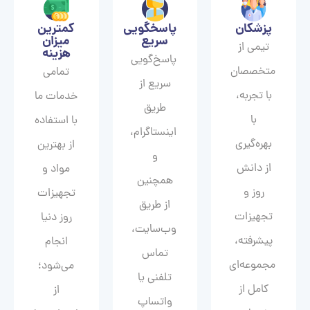
پزشکان
پاسخگویی
کمترین
سریع
میزان
تیمی از
هزینه
پاسخ‌گویی
متخصصان
تمامی
سریع از
با تجربه،
خدمات ما
طریق
با
با استفاده
اینستاگرام،
بهره‌گیری
از بهترین
و
از دانش
مواد و
همچنین
روز و
تجهیزات
از طریق
تجهیزات
روز دنیا
وب‌سایت،
پیشرفته،
انجام
تماس
مجموعه‌ای
می‌شود؛
تلفنی یا
کامل از
از
واتساپ