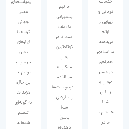
خدمات
ایمپلنت‌های
ما تیم
درمانی و
معتبر
پشتیبانی
زیبایی را
جهانی
ما آماده
ارائه
گرفته تا
است تا در
می‌دهند.
ابزارهای
کوتاه‌ترین
ما آماده‌ی
دقیق
زمان
همراهی
جراحی و
ممکن به
در مسیر
ترمیم. با
سوالات،
درمان و
این حال،
درخواست‌ها
زیبایی‌
هزینه‌ها
و نیازهای
شما
به گونه‌ای
شما
هستیم.با
تنظیم
پاسخ
ما در
شده‌اند
دهد.راه