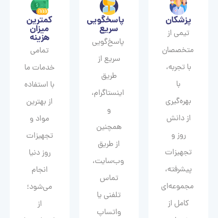
پزشکان
پاسخگویی
کمترین
سریع
میزان
تیمی از
هزینه
پاسخ‌گویی
متخصصان
تمامی
سریع از
با تجربه،
خدمات ما
طریق
با
با استفاده
اینستاگرام،
بهره‌گیری
از بهترین
و
از دانش
مواد و
همچنین
روز و
تجهیزات
از طریق
تجهیزات
روز دنیا
وب‌سایت،
پیشرفته،
انجام
تماس
مجموعه‌ای
می‌شود؛
تلفنی یا
کامل از
از
واتساپ