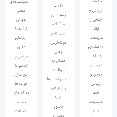
خدمات
ایمپلنت‌های
ما تیم
درمانی و
معتبر
پشتیبانی
زیبایی را
جهانی
ما آماده
ارائه
گرفته تا
است تا در
می‌دهند.
ابزارهای
کوتاه‌ترین
ما آماده‌ی
دقیق
زمان
همراهی
جراحی و
ممکن به
در مسیر
ترمیم. با
سوالات،
درمان و
این حال،
درخواست‌ها
زیبایی‌
هزینه‌ها
و نیازهای
شما
به گونه‌ای
شما
هستیم.با
تنظیم
پاسخ
ما در
شده‌اند
دهد.راه