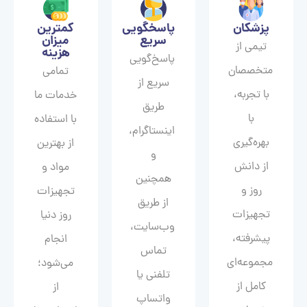
پزشکان
پاسخگویی
کمترین
سریع
میزان
تیمی از
هزینه
پاسخ‌گویی
متخصصان
تمامی
سریع از
با تجربه،
خدمات ما
طریق
با
با استفاده
اینستاگرام،
بهره‌گیری
از بهترین
و
از دانش
مواد و
همچنین
روز و
تجهیزات
از طریق
تجهیزات
روز دنیا
وب‌سایت،
پیشرفته،
انجام
تماس
مجموعه‌ای
می‌شود؛
تلفنی یا
کامل از
از
واتساپ