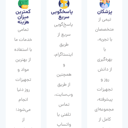
پزشکان
پاسخگویی
کمترین
سریع
میزان
تیمی از
هزینه
پاسخ‌گویی
متخصصان
تمامی
سریع از
با تجربه،
خدمات ما
طریق
با
با استفاده
اینستاگرام،
بهره‌گیری
از بهترین
و
از دانش
مواد و
همچنین
روز و
تجهیزات
از طریق
تجهیزات
روز دنیا
وب‌سایت،
پیشرفته،
انجام
تماس
مجموعه‌ای
می‌شود؛
تلفنی یا
کامل از
از
واتساپ