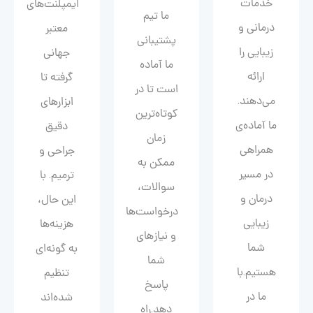
خدمات
ایمپلنت‌های
ما تیم
درمانی و
معتبر
پشتیبانی
زیبایی را
جهانی
ما آماده
ارائه
گرفته تا
است تا در
می‌دهند.
ابزارهای
کوتاه‌ترین
ما آماده‌ی
دقیق
زمان
همراهی
جراحی و
ممکن به
در مسیر
ترمیم. با
سوالات،
درمان و
این حال،
درخواست‌ها
زیبایی‌
هزینه‌ها
و نیازهای
شما
به گونه‌ای
شما
هستیم.با
تنظیم
پاسخ
ما در
شده‌اند
دهد.راه