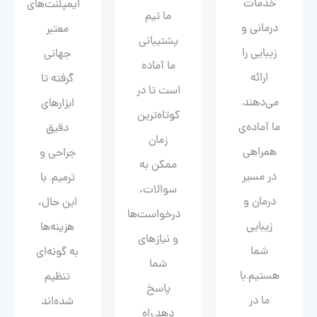
خدمات
ایمپلنت‌های
ما تیم
درمانی و
معتبر
پشتیبانی
زیبایی را
جهانی
ما آماده
ارائه
گرفته تا
است تا در
می‌دهند.
ابزارهای
کوتاه‌ترین
ما آماده‌ی
دقیق
زمان
همراهی
جراحی و
ممکن به
در مسیر
ترمیم. با
سوالات،
درمان و
این حال،
درخواست‌ها
زیبایی‌
هزینه‌ها
و نیازهای
شما
به گونه‌ای
شما
هستیم.با
تنظیم
پاسخ
ما در
شده‌اند
دهد.راه