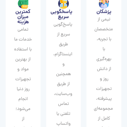
پزشکان
پاسخگویی
کمترین
سریع
میزان
تیمی از
هزینه
پاسخ‌گویی
متخصصان
تمامی
سریع از
با تجربه،
خدمات ما
طریق
با
با استفاده
اینستاگرام،
بهره‌گیری
از بهترین
و
از دانش
مواد و
همچنین
روز و
تجهیزات
از طریق
تجهیزات
روز دنیا
وب‌سایت،
پیشرفته،
انجام
تماس
مجموعه‌ای
می‌شود؛
تلفنی یا
کامل از
از
واتساپ