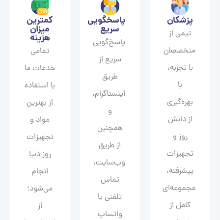
پزشکان
پاسخگویی
کمترین
سریع
میزان
تیمی از
هزینه
پاسخ‌گویی
متخصصان
تمامی
سریع از
با تجربه،
خدمات ما
طریق
با
با استفاده
اینستاگرام،
بهره‌گیری
از بهترین
و
از دانش
مواد و
همچنین
روز و
تجهیزات
از طریق
تجهیزات
روز دنیا
وب‌سایت،
پیشرفته،
انجام
تماس
مجموعه‌ای
می‌شود؛
تلفنی یا
کامل از
از
واتساپ