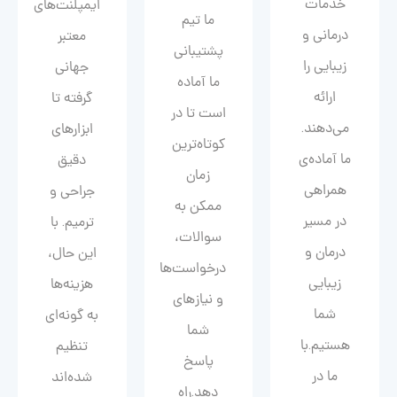
خدمات
ایمپلنت‌های
ما تیم
درمانی و
معتبر
پشتیبانی
زیبایی را
جهانی
ما آماده
ارائه
گرفته تا
است تا در
می‌دهند.
ابزارهای
کوتاه‌ترین
ما آماده‌ی
دقیق
زمان
همراهی
جراحی و
ممکن به
در مسیر
ترمیم. با
سوالات،
درمان و
این حال،
درخواست‌ها
زیبایی‌
هزینه‌ها
و نیازهای
شما
به گونه‌ای
شما
هستیم.با
تنظیم
پاسخ
ما در
شده‌اند
دهد.راه