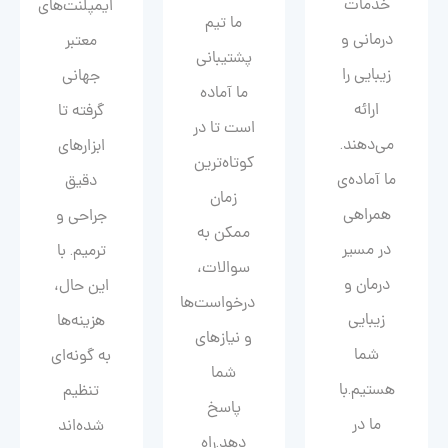
خدمات
ایمپلنت‌های
ما تیم
درمانی و
معتبر
پشتیبانی
زیبایی را
جهانی
ما آماده
ارائه
گرفته تا
است تا در
می‌دهند.
ابزارهای
کوتاه‌ترین
ما آماده‌ی
دقیق
زمان
همراهی
جراحی و
ممکن به
در مسیر
ترمیم. با
سوالات،
درمان و
این حال،
درخواست‌ها
زیبایی‌
هزینه‌ها
و نیازهای
شما
به گونه‌ای
شما
هستیم.با
تنظیم
پاسخ
ما در
شده‌اند
دهد.راه