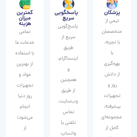
پزشکان
پاسخگویی
کمترین
سریع
میزان
تیمی از
هزینه
پاسخ‌گویی
متخصصان
تمامی
سریع از
با تجربه،
خدمات ما
طریق
با
با استفاده
اینستاگرام،
بهره‌گیری
از بهترین
و
از دانش
مواد و
همچنین
روز و
تجهیزات
از طریق
تجهیزات
روز دنیا
وب‌سایت،
پیشرفته،
انجام
تماس
مجموعه‌ای
می‌شود؛
تلفنی یا
کامل از
از
واتساپ