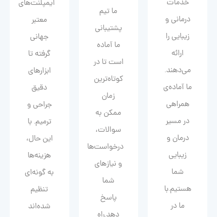
خدمات
ایمپلنت‌های
ما تیم
درمانی و
معتبر
پشتیبانی
زیبایی را
جهانی
ما آماده
ارائه
گرفته تا
است تا در
می‌دهند.
ابزارهای
کوتاه‌ترین
ما آماده‌ی
دقیق
زمان
همراهی
جراحی و
ممکن به
در مسیر
ترمیم. با
سوالات،
درمان و
این حال،
درخواست‌ها
زیبایی‌
هزینه‌ها
و نیازهای
شما
به گونه‌ای
شما
هستیم.با
تنظیم
پاسخ
ما در
شده‌اند
دهد.راه