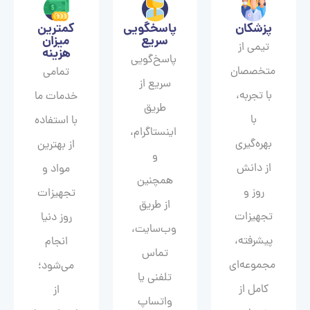
پزشکان
پاسخگویی
کمترین
سریع
میزان
تیمی از
هزینه
پاسخ‌گویی
متخصصان
تمامی
سریع از
با تجربه،
خدمات ما
طریق
با
با استفاده
اینستاگرام،
بهره‌گیری
از بهترین
و
از دانش
مواد و
همچنین
روز و
تجهیزات
از طریق
تجهیزات
روز دنیا
وب‌سایت،
پیشرفته،
انجام
تماس
مجموعه‌ای
می‌شود؛
تلفنی یا
کامل از
از
واتساپ