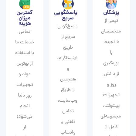
پزشکان
پاسخگویی
کمترین
سریع
میزان
تیمی از
هزینه
پاسخ‌گویی
متخصصان
تمامی
سریع از
با تجربه،
خدمات ما
طریق
با
با استفاده
اینستاگرام،
بهره‌گیری
از بهترین
و
از دانش
مواد و
همچنین
روز و
تجهیزات
از طریق
تجهیزات
روز دنیا
وب‌سایت،
پیشرفته،
انجام
تماس
مجموعه‌ای
می‌شود؛
تلفنی یا
کامل از
از
واتساپ