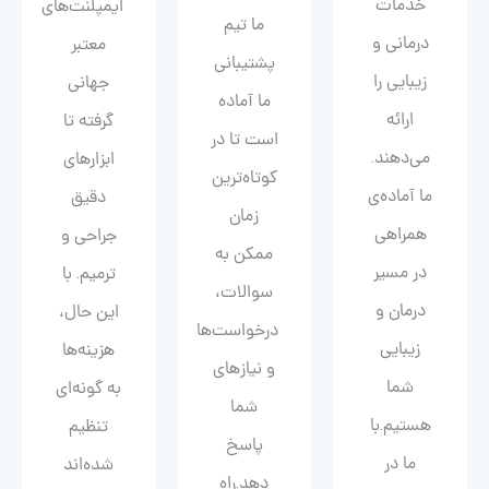
خدمات
ایمپلنت‌های
ما تیم
درمانی و
معتبر
پشتیبانی
زیبایی را
جهانی
ما آماده
ارائه
گرفته تا
است تا در
می‌دهند.
ابزارهای
کوتاه‌ترین
ما آماده‌ی
دقیق
زمان
همراهی
جراحی و
ممکن به
در مسیر
ترمیم. با
سوالات،
درمان و
این حال،
درخواست‌ها
زیبایی‌
هزینه‌ها
و نیازهای
شما
به گونه‌ای
شما
هستیم.با
تنظیم
پاسخ
ما در
شده‌اند
دهد.راه