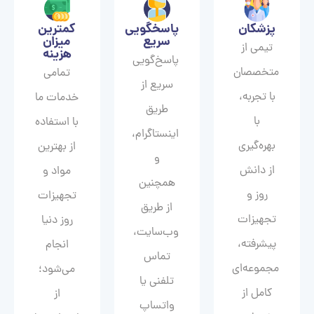
پزشکان
پاسخگویی
کمترین
سریع
میزان
تیمی از
هزینه
پاسخ‌گویی
متخصصان
تمامی
سریع از
با تجربه،
خدمات ما
طریق
با
با استفاده
اینستاگرام،
بهره‌گیری
از بهترین
و
از دانش
مواد و
همچنین
روز و
تجهیزات
از طریق
تجهیزات
روز دنیا
وب‌سایت،
پیشرفته،
انجام
تماس
مجموعه‌ای
می‌شود؛
تلفنی یا
کامل از
از
واتساپ