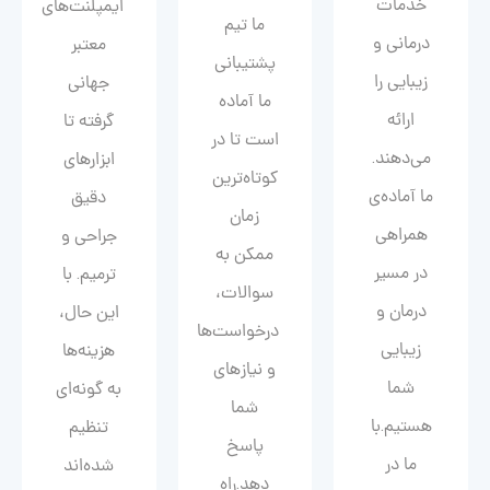
خدمات
ایمپلنت‌های
ما تیم
درمانی و
معتبر
پشتیبانی
زیبایی را
جهانی
ما آماده
ارائه
گرفته تا
است تا در
می‌دهند.
ابزارهای
کوتاه‌ترین
ما آماده‌ی
دقیق
زمان
همراهی
جراحی و
ممکن به
در مسیر
ترمیم. با
سوالات،
درمان و
این حال،
درخواست‌ها
زیبایی‌
هزینه‌ها
و نیازهای
شما
به گونه‌ای
شما
هستیم.با
تنظیم
پاسخ
ما در
شده‌اند
دهد.راه