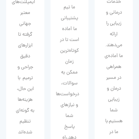
خدمات
ایمپلنت‌های
ما تیم
درمانی و
معتبر
پشتیبانی
زیبایی را
جهانی
ما آماده
ارائه
گرفته تا
است تا در
می‌دهند.
ابزارهای
کوتاه‌ترین
ما آماده‌ی
دقیق
زمان
همراهی
جراحی و
ممکن به
در مسیر
ترمیم. با
سوالات،
درمان و
این حال،
درخواست‌ها
زیبایی‌
هزینه‌ها
و نیازهای
شما
به گونه‌ای
شما
هستیم.با
تنظیم
پاسخ
ما در
شده‌اند
دهد.راه