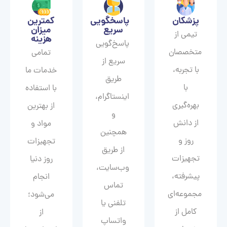
پزشکان
پاسخگویی
کمترین
سریع
میزان
تیمی از
هزینه
پاسخ‌گویی
متخصصان
تمامی
سریع از
با تجربه،
خدمات ما
طریق
با
با استفاده
اینستاگرام،
بهره‌گیری
از بهترین
و
از دانش
مواد و
همچنین
روز و
تجهیزات
از طریق
تجهیزات
روز دنیا
وب‌سایت،
پیشرفته،
انجام
تماس
مجموعه‌ای
می‌شود؛
تلفنی یا
کامل از
از
واتساپ