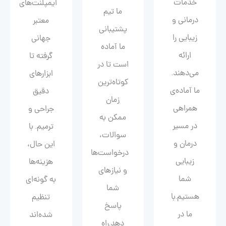
خدمات
ایمپلنت‌های
ما تیم
درمانی و
معتبر
پشتیبانی
زیبایی را
جهانی
ما آماده
ارائه
گرفته تا
است تا در
می‌دهند.
ابزارهای
کوتاه‌ترین
ما آماده‌ی
دقیق
زمان
همراهی
جراحی و
ممکن به
در مسیر
ترمیم. با
سوالات،
درمان و
این حال،
درخواست‌ها
زیبایی‌
هزینه‌ها
و نیازهای
شما
به گونه‌ای
شما
هستیم.با
تنظیم
پاسخ
ما در
شده‌اند
دهد.راه