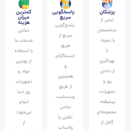
پزشکان
پاسخگویی
کمترین
سریع
میزان
تیمی از
هزینه
پاسخ‌گویی
متخصصان
تمامی
سریع از
با تجربه،
خدمات ما
طریق
با
با استفاده
اینستاگرام،
بهره‌گیری
از بهترین
و
از دانش
مواد و
همچنین
روز و
تجهیزات
از طریق
تجهیزات
روز دنیا
وب‌سایت،
پیشرفته،
انجام
تماس
مجموعه‌ای
می‌شود؛
تلفنی یا
کامل از
از
واتساپ