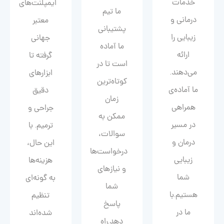
خدمات
ایمپلنت‌های
ما تیم
درمانی و
معتبر
پشتیبانی
زیبایی را
جهانی
ما آماده
ارائه
گرفته تا
است تا در
می‌دهند.
ابزارهای
کوتاه‌ترین
ما آماده‌ی
دقیق
زمان
همراهی
جراحی و
ممکن به
در مسیر
ترمیم. با
سوالات،
درمان و
این حال،
درخواست‌ها
زیبایی‌
هزینه‌ها
و نیازهای
شما
به گونه‌ای
شما
هستیم.با
تنظیم
پاسخ
ما در
شده‌اند
دهد.راه