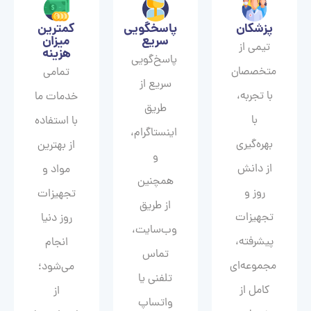
پزشکان
پاسخگویی
کمترین
سریع
میزان
تیمی از
هزینه
پاسخ‌گویی
متخصصان
تمامی
سریع از
با تجربه،
خدمات ما
طریق
با
با استفاده
اینستاگرام،
بهره‌گیری
از بهترین
و
از دانش
مواد و
همچنین
روز و
تجهیزات
از طریق
تجهیزات
روز دنیا
وب‌سایت،
پیشرفته،
انجام
تماس
مجموعه‌ای
می‌شود؛
تلفنی یا
کامل از
از
واتساپ