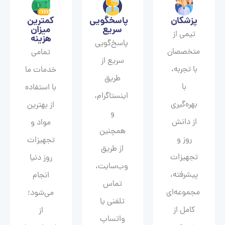
پزشکان
پاسخگویی
کمترین
سریع
میزان
تیمی از
هزینه
پاسخ‌گویی
متخصصان
تمامی
سریع از
با تجربه،
خدمات ما
طریق
با
با استفاده
اینستاگرام،
بهره‌گیری
از بهترین
و
از دانش
مواد و
همچنین
روز و
تجهیزات
از طریق
تجهیزات
روز دنیا
وب‌سایت،
پیشرفته،
انجام
تماس
مجموعه‌ای
می‌شود؛
تلفنی یا
کامل از
از
واتساپ