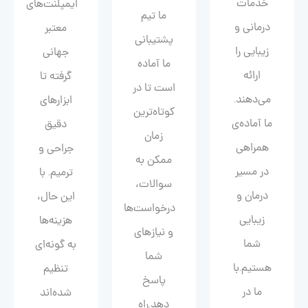
خدمات
ایمپلنت‌های
ما تیم
درمانی و
معتبر
پشتیبانی
زیبایی را
جهانی
ما آماده
ارائه
گرفته تا
است تا در
می‌دهند.
ابزارهای
کوتاه‌ترین
ما آماده‌ی
دقیق
زمان
همراهی
جراحی و
ممکن به
در مسیر
ترمیم. با
سوالات،
درمان و
این حال،
درخواست‌ها
زیبایی‌
هزینه‌ها
و نیازهای
شما
به گونه‌ای
شما
هستیم.با
تنظیم
پاسخ
ما در
شده‌اند
دهد.راه