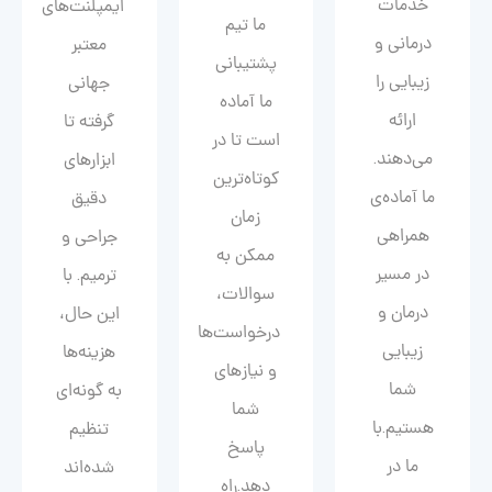
خدمات
ایمپلنت‌های
ما تیم
درمانی و
معتبر
پشتیبانی
زیبایی را
جهانی
ما آماده
ارائه
گرفته تا
است تا در
می‌دهند.
ابزارهای
کوتاه‌ترین
ما آماده‌ی
دقیق
زمان
همراهی
جراحی و
ممکن به
در مسیر
ترمیم. با
سوالات،
درمان و
این حال،
درخواست‌ها
زیبایی‌
هزینه‌ها
و نیازهای
شما
به گونه‌ای
شما
هستیم.با
تنظیم
پاسخ
ما در
شده‌اند
دهد.راه