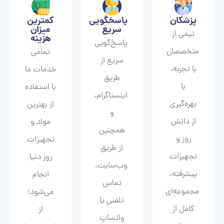
پزشکان
پاسخگویی
کمترین
سریع
میزان
تیمی از
هزینه
پاسخ‌گویی
متخصصان
تمامی
سریع از
با تجربه،
خدمات ما
طریق
با
با استفاده
اینستاگرام،
بهره‌گیری
از بهترین
و
از دانش
مواد و
همچنین
روز و
تجهیزات
از طریق
تجهیزات
روز دنیا
وب‌سایت،
پیشرفته،
انجام
تماس
مجموعه‌ای
می‌شود؛
تلفنی یا
کامل از
از
واتساپ