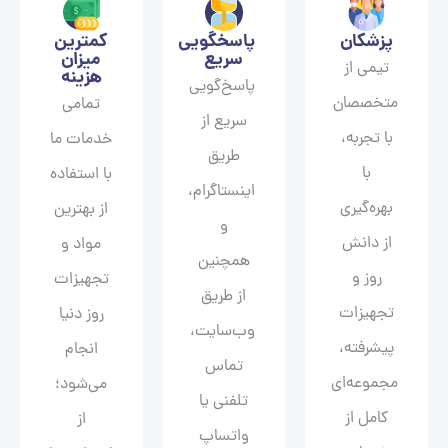
پزشکان
پاسخگویی
کمترین
سریع
میزان
تیمی از
هزینه
پاسخ‌گویی
متخصصان
تمامی
سریع از
با تجربه،
خدمات ما
طریق
با
با استفاده
اینستاگرام،
بهره‌گیری
از بهترین
و
از دانش
مواد و
همچنین
روز و
تجهیزات
از طریق
تجهیزات
روز دنیا
وب‌سایت،
پیشرفته،
انجام
تماس
مجموعه‌ای
می‌شود؛
تلفنی یا
کامل از
از
واتساپ