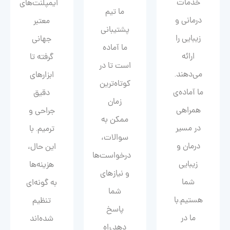
خدمات
ایمپلنت‌های
ما تیم
درمانی و
معتبر
پشتیبانی
زیبایی را
جهانی
ما آماده
ارائه
گرفته تا
است تا در
می‌دهند.
ابزارهای
کوتاه‌ترین
ما آماده‌ی
دقیق
زمان
همراهی
جراحی و
ممکن به
در مسیر
ترمیم. با
سوالات،
درمان و
این حال،
درخواست‌ها
زیبایی‌
هزینه‌ها
و نیازهای
شما
به گونه‌ای
شما
هستیم.با
تنظیم
پاسخ
ما در
شده‌اند
دهد.راه