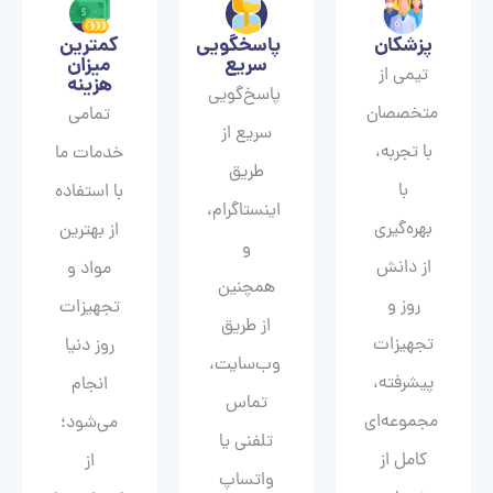
پزشکان
پاسخگویی
کمترین
سریع
میزان
تیمی از
هزینه
پاسخ‌گویی
متخصصان
تمامی
سریع از
با تجربه،
خدمات ما
طریق
با
با استفاده
اینستاگرام،
بهره‌گیری
از بهترین
و
از دانش
مواد و
همچنین
روز و
تجهیزات
از طریق
تجهیزات
روز دنیا
وب‌سایت،
پیشرفته،
انجام
تماس
مجموعه‌ای
می‌شود؛
تلفنی یا
کامل از
از
واتساپ