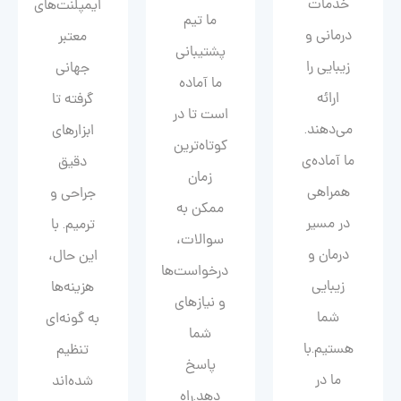
خدمات
ایمپلنت‌های
ما تیم
درمانی و
معتبر
پشتیبانی
زیبایی را
جهانی
ما آماده
ارائه
گرفته تا
است تا در
می‌دهند.
ابزارهای
کوتاه‌ترین
ما آماده‌ی
دقیق
زمان
همراهی
جراحی و
ممکن به
در مسیر
ترمیم. با
سوالات،
درمان و
این حال،
درخواست‌ها
زیبایی‌
هزینه‌ها
و نیازهای
شما
به گونه‌ای
شما
هستیم.با
تنظیم
پاسخ
ما در
شده‌اند
دهد.راه