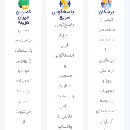
پزشکان
پاسخگویی
کمترین
سریع
میزان
تیمی از
هزینه
پاسخ‌گویی
متخصصان
تمامی
سریع از
با تجربه،
خدمات ما
طریق
با
با استفاده
اینستاگرام،
بهره‌گیری
از بهترین
و
از دانش
مواد و
همچنین
روز و
تجهیزات
از طریق
تجهیزات
روز دنیا
وب‌سایت،
پیشرفته،
انجام
تماس
مجموعه‌ای
می‌شود؛
تلفنی یا
کامل از
از
واتساپ