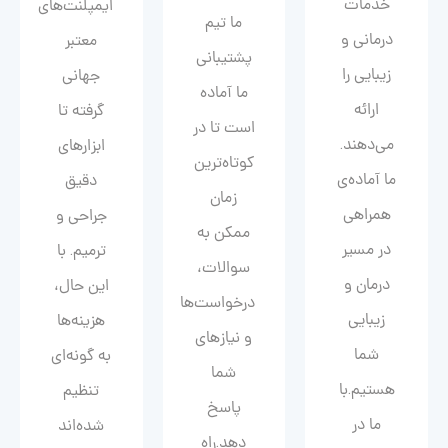
خدمات
ایمپلنت‌های
ما تیم
درمانی و
معتبر
پشتیبانی
زیبایی را
جهانی
ما آماده
ارائه
گرفته تا
است تا در
می‌دهند.
ابزارهای
کوتاه‌ترین
ما آماده‌ی
دقیق
زمان
همراهی
جراحی و
ممکن به
در مسیر
ترمیم. با
سوالات،
درمان و
این حال،
درخواست‌ها
زیبایی‌
هزینه‌ها
و نیازهای
شما
به گونه‌ای
شما
هستیم.با
تنظیم
پاسخ
ما در
شده‌اند
دهد.راه