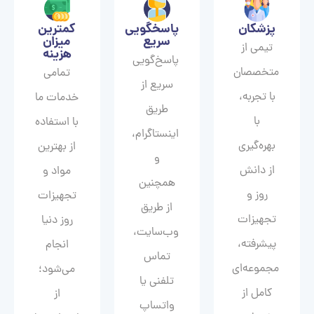
پزشکان
پاسخگویی
کمترین
سریع
میزان
تیمی از
هزینه
پاسخ‌گویی
متخصصان
تمامی
سریع از
با تجربه،
خدمات ما
طریق
با
با استفاده
اینستاگرام،
بهره‌گیری
از بهترین
و
از دانش
مواد و
همچنین
روز و
تجهیزات
از طریق
تجهیزات
روز دنیا
وب‌سایت،
پیشرفته،
انجام
تماس
مجموعه‌ای
می‌شود؛
تلفنی یا
کامل از
از
واتساپ