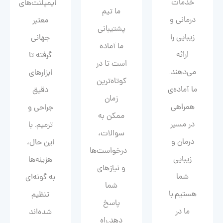
خدمات
ایمپلنت‌های
ما تیم
درمانی و
معتبر
پشتیبانی
زیبایی را
جهانی
ما آماده
ارائه
گرفته تا
است تا در
می‌دهند.
ابزارهای
کوتاه‌ترین
ما آماده‌ی
دقیق
زمان
همراهی
جراحی و
ممکن به
در مسیر
ترمیم. با
سوالات،
درمان و
این حال،
درخواست‌ها
زیبایی‌
هزینه‌ها
و نیازهای
شما
به گونه‌ای
شما
هستیم.با
تنظیم
پاسخ
ما در
شده‌اند
دهد.راه