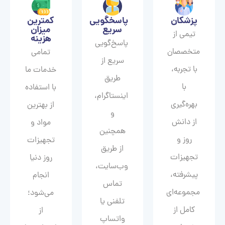
پزشکان
پاسخگویی
کمترین
سریع
میزان
تیمی از
هزینه
پاسخ‌گویی
متخصصان
تمامی
سریع از
با تجربه،
خدمات ما
طریق
با
با استفاده
اینستاگرام،
بهره‌گیری
از بهترین
و
از دانش
مواد و
همچنین
روز و
تجهیزات
از طریق
تجهیزات
روز دنیا
وب‌سایت،
پیشرفته،
انجام
تماس
مجموعه‌ای
می‌شود؛
تلفنی یا
کامل از
از
واتساپ