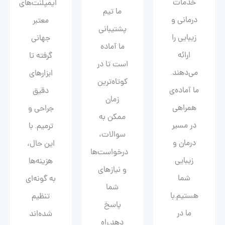
خدمات
ایمپلنت‌های
ما تیم
درمانی و
معتبر
پشتیبانی
زیبایی را
جهانی
ما آماده
ارائه
گرفته تا
است تا در
می‌دهند.
ابزارهای
کوتاه‌ترین
ما آماده‌ی
دقیق
زمان
همراهی
جراحی و
ممکن به
در مسیر
ترمیم. با
سوالات،
درمان و
این حال،
درخواست‌ها
زیبایی‌
هزینه‌ها
و نیازهای
شما
به گونه‌ای
شما
هستیم.با
تنظیم
پاسخ
ما در
شده‌اند
دهد.راه